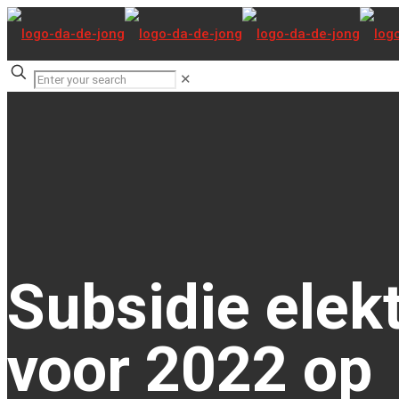
✕
Subsidie elek
voor 2022 op